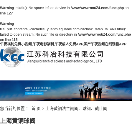
Warning
: mkdir(): No space left on device in
/www/wwwroot/Z4.com/func.php
on
line
127
Warning
:
file_put_contents(./cachefile_yuan/bieguanle.com/cache/c1/4f4b1/a1463.html):
failed to open stream: No such file or directory in
/www/wwwroot/Z4.com/func.php
on line
115
午夜福利免费小视频,午夜电影福利,午夜成人免费APP,国产午夜视频在线观看APP
您当前的位置 ：
首 页
>
上海黄铜法兰闸阀、球阀、截止阀
上海黄铜球阀