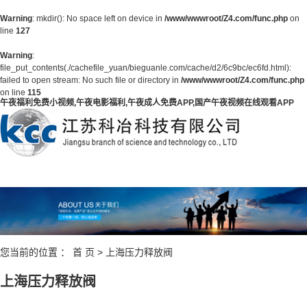
Warning
: mkdir(): No space left on device in
/www/wwwroot/Z4.com/func.php
on
line
127
Warning
:
file_put_contents(./cachefile_yuan/bieguanle.com/cache/d2/6c9bc/ec6fd.html):
failed to open stream: No such file or directory in
/www/wwwroot/Z4.com/func.php
on line
115
午夜福利免费小视频,午夜电影福利,午夜成人免费APP,国产午夜视频在线观看APP
您当前的位置 ：
首 页
>
上海压力释放阀
上海压力释放阀