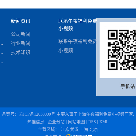
新闻资讯
联系午夜福利免费
小视频
.
公司新闻
联系午夜福利免费
.
行业新闻
小视频
.
技术知识
.
司 备案号：
苏ICP备12030009号
主要从事于
上海午夜福利免费小视频厂家
,
热推信息
|
企业分站
|
网站地图
|
RSS
|
XML
主营区域：
江苏
武汉
上海
北京