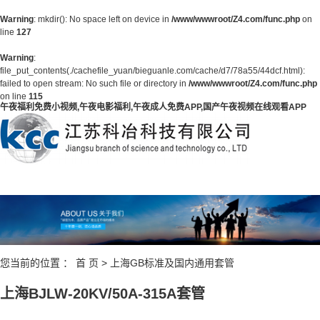
Warning
: mkdir(): No space left on device in
/www/wwwroot/Z4.com/func.php
on
line
127
Warning
:
file_put_contents(./cachefile_yuan/bieguanle.com/cache/d7/78a55/44dcf.html):
failed to open stream: No such file or directory in
/www/wwwroot/Z4.com/func.php
on line
115
午夜福利免费小视频,午夜电影福利,午夜成人免费APP,国产午夜视频在线观看APP
您当前的位置 ：
首 页
>
上海GB标准及国内通用套管
上海BJLW-20KV/50A-315A套管