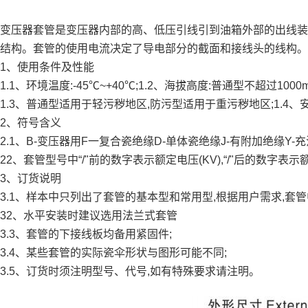
变压器套管是变压器内部的高、低压引线引到油箱外部的出线装
结构。套管的使用电流决定了导电部分的截面和接线头的线构。
1、使用条件及性能
1.1、环境温度:-45℃~+40℃;1.2、海拔高度:普通型不超过10
1.3、普通型适用于轻污秽地区,防污型适用于重污秽地区;1.4、
2、符号含义
2.1、B-变压器用F一复合瓷绝缘D-单体瓷绝缘J-有附加绝缘Y-充
22、套管型号中“/"前的数字表示额定电压(KV),“/"后的数字表示
3、订货说明
3.1、样本中只列出了套管的基本型和常用型,根据用户需求,套
32、水平安装时建议选用法兰式套管
3.3、套管的下接线板均备用紧固件;
3.4、某些套管的实际瓷伞形状与图形可能不同;
3.5、订货时须注明型号、代号,如有特殊要求请注明。